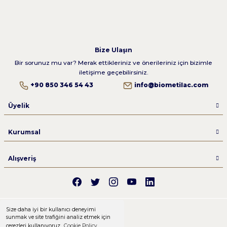
Bize Ulaşın
Bir sorunuz mu var? Merak ettikleriniz ve önerileriniz için bizimle
iletişime geçebilirsiniz.
+90 850 346 54 43
info@biometilac.com
Üyelik
Kurumsal
Alışveriş
Size daha iyi bir kullanıcı deneyimi
sunmak ve site trafiğini analiz etmek için
çerezleri kullanıyoruz.
Cookie Policy