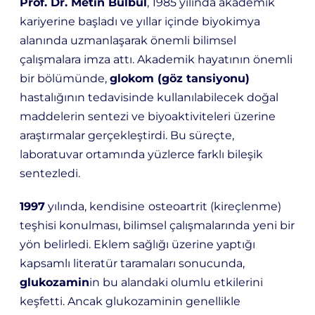
Prof. Dr. Metin Bülbül
, 1985 yılında akademik
kariyerine başladı ve yıllar içinde biyokimya
alanında uzmanlaşarak önemli bilimsel
çalışmalara imza attı. Akademik hayatının önemli
bir bölümünde,
glokom (göz tansiyonu)
hastalığının tedavisinde kullanılabilecek doğal
maddelerin sentezi ve biyoaktiviteleri üzerine
araştırmalar gerçekleştirdi. Bu süreçte,
laboratuvar ortamında yüzlerce farklı bileşik
sentezledi.
1997
yılında, kendisine
osteoartrit (kireçlenme)
teşhisi konulması, bilimsel çalışmalarında
yeni bir
yön belirledi. Eklem sağlığı üzerine yaptığı
kapsamlı literatür taramaları sonucunda,
glukozamin
in bu alandaki olumlu etkilerini
keşfetti. Ancak glukozaminin genellikle