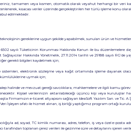
erileriniz, tamamen veya kısmen, otomatik olarak veyahut herhangi bir veri k
üzenlenerek, kısacası veriler üzerinde gerçekleştirilen her türlü işleme konu ol
kabul edilmektedir.
eknolojinin gereklerine uygun şekilde yapabilmek, sunulan ürün ve hizmetlerim
 6502 sayılı Tüketicinin Korunması Hakkında Kanun ile bu düzenlemelere day
 Sağlayıcılar Hakkında Yönetmelik, 27.11.2014 tarihli ve 29188 sayılı RG’de ya
iğer gerekli bilgileri kaydetmek için;
sistemleri, elektronik sözleşme veya kağıt ortamında işleme dayanak olac
ükümlülüklerine uymak için;
ep halinde ve mevzuat gereği savcılıklara, mahkemelere ve ilgili kamu görevlil
enecektir. Kişisel verilerinizin aktarılabileceği üçüncü kişi veya kuruluşlar 
r; başta Firmamızın e-ticaret altyapısını sağlayan IdeaSoft Yazılım San. ve Tic. A
Veri İşleyen sıfatı ile hizmet alınan, iş birliği yaptığımız program ortağı kuruluşla
ıyla ad, soyad, TC kimlik numarası, adres, telefon, iş veya özel e-posta adresi g
ayıcı tarafından toplanan çerez verileri ile gezinme süre ve detaylarını içeren veri