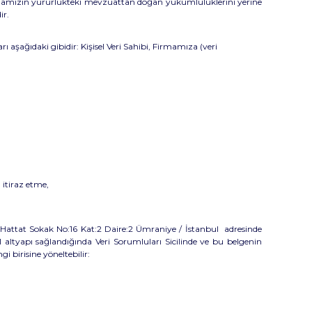
mamızın yürürlükteki mevzuattan doğan yükümlülüklerini yerine
ir.
ı aşağıdaki gibidir: Kişisel Veri Sahibi, Firmamıza (veri
 itiraz etme,
. Hattat Sokak No:16 Kat:2 Daire:2 Ümraniye / İstanbul
adresinde
altyapı sağlandığında Veri Sorumluları Sicilinde ve bu belgenin
i birisine yöneltebilir: