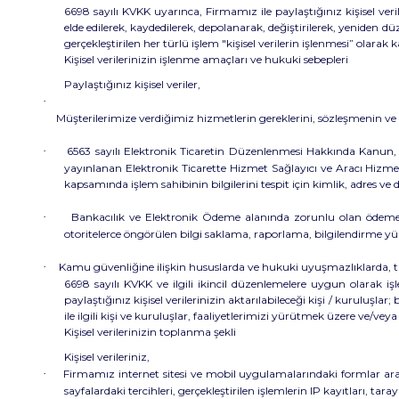
6698 sayılı KVKK uyarınca, Firmamız ile paylaştığınız kişisel v
elde edilerek, kaydedilerek, depolanarak, değiştirilerek, yeniden d
gerçekleştirilen her türlü işlem "kişisel verilerin işlenmesi” olarak 
Kişisel verilerinizin işlenme amaçları ve hukuki sebepleri
Paylaştığınız kişisel veriler,
·
Müşterilerimize verdiğimiz hizmetlerin gereklerini, sözleşmenin ve t
·
6563 sayılı Elektronik Ticaretin Düzenlenmesi Hakkında Kanun,
yayınlanan Elektronik Ticarette Hizmet Sağlayıcı ve Aracı Hizmet
kapsamında işlem sahibinin bilgilerini tespit için kimlik, adres ve d
·
Bankacılık ve Elektronik Ödeme alanında zorunlu olan ödeme 
otoritelerce öngörülen bilgi saklama, raporlama, bilgilendirme y
·
Kamu güvenliğine ilişkin hususlarda ve hukuki uyuşmazlıklarda, tal
6698 sayılı KVKK ve ilgili ikincil düzenlemelere uygun olarak işl
paylaştığınız kişisel verilerinizin aktarılabileceği kişi / kuruluşla
ile ilgili kişi ve kuruluşlar, faaliyetlerimizi yürütmek üzere ve/veya 
Kişisel verilerinizin toplanma şekli
Kişisel verileriniz,
·
Firmamız internet sitesi ve mobil uygulamalarındaki formlar aracılığ
sayfalardaki tercihleri, gerçekleştirilen işlemlerin IP kayıtları, tar