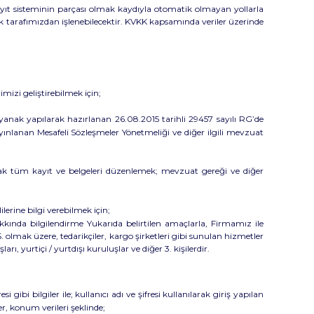
ayıt sisteminin parçası olmak kaydıyla otomatik olmayan yollarla
arak tarafımızdan işlenebilecektir. KVKK kapsamında veriler üzerinde
izi geliştirebilmek için;
anak yapılarak hazırlanan 26.08.2015 tarihli 29457 sayılı RG’de
yınlanan Mesafeli Sözleşmeler Yönetmeliği ve diğer ilgili mevzuat
ak tüm kayıt ve belgeleri düzenlemek; mevzuat gereği ve diğer
erine bilgi verebilmek için;
hakkında bilgilendirme Yukarıda belirtilen amaçlarla, Firmamız ile
.Ş. olmak üzere, tedarikçiler, kargo şirketleri gibi sunulan hizmetler
rı, yurtiçi / yurtdışı kuruluşlar ve diğer 3. kişilerdir.
ibi bilgiler ile; kullanıcı adı ve şifresi kullanılarak giriş yapılan
ler, konum verileri şeklinde;