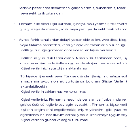
·
Satış ve pazarlama departmanı çalışanlarımız, şubelerimiz, tedarikçil
veya elektronik ortamdan;
·
Firmamız ile ticari ilişki kurmak, iş başvurusu yapmak, teklif vermek
yüz yüze ya da mesafeli, sözlü veya yazılı ya da elektronik ortam
·
Ayrıca farklı kanallardan dolaylı yoldan elde edilen, web sitesi, 
veya tıklama hareketleri, kamuya açık veri tabanlarının sunduğu v
KVKK yürürlüğe girmeden önce elde edilen kişisel verileriniz
KVKK’nun yürürlük tarihi olan 7 Nisan 2016 tarihinden önce, üyel
düzenlenen şart ve koşullara uygun olarak işlenmekte ve muhafa
Kişisel verilerinizin yurtdışına aktarılması
Türkiye’de işlenerek veya Türkiye dışında işlenip muhafaza ed
amaçlarına uygun olarak yurtdışında bulunan (Kişisel Veriler 
aktarılabilecektir.
Kişisel verilerin saklanması ve korunması
Kişisel verileriniz, Firmamız nezdinde yer alan veri tabanında ve
şekilde üçüncü kişilerle paylaşılmayacaktır. Firmamız, kişisel veri
kişilerin erişimlerini engellemekle, erişim yönetimi gibi yazılım
öğrenilmesi halinde durum derhal, yasal düzenlemeye uygun ve yazıl
Kişisel verilerin güncel ve doğru tutulması