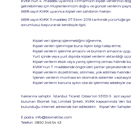
KVKK’nun 4. maddesi uyarınca Firmamızın kişisel verilerinizi
getirebilmesi için Müşterilerimizin doğru ve güncel verilerini p
6698 sayılı KVKK uyarınca kişisel veri sahibinin hakları
6698 sayılı KVKK 11.maddesi 07 Ekim 2016 tarihinde yürürlüğe girmiş
sorumlusu) başvurarak kendisiyle ilgili;
Kişisel veri işlenip işlenmediğini öğrenme,
Kişisel verileri işlenmişse buna ilişkin bilgi talep etme,
Kişisel verilerin işlenme amacını ve bunların amacına uyg
Yurt içinde veya yurt dışında kişisel verilerin aktarıldığı üçü
Kişisel verilerin eksik veya yanlış işlenmiş olması hâlinde b
KVKK’nun 7. maddesinde öngörülen şartlar çerçevesinde kişis
Kişisel verilerin düzeltilmesi, silinmesi, yok edilmesi halinde 
İşlenen verilerin münhasıran otomatik sistemler vasıtasıyla
Kişisel verilerin kanuna aykırı olarak işlenmesi sebebiyle 
haklarına sahiptir. İstanbul Ticaret Odası’nın 93133-5 sicil sayısı
bulunan
Biomet İlaç Limited Şirketi
, KVKK kapsamında Veri Soru
bulunduğu internet adresinde ilan edilecektir. Kişisel Veri Sahipleri
E.posta:
info@biometilac.com
Telefon:
0850 346 54 43