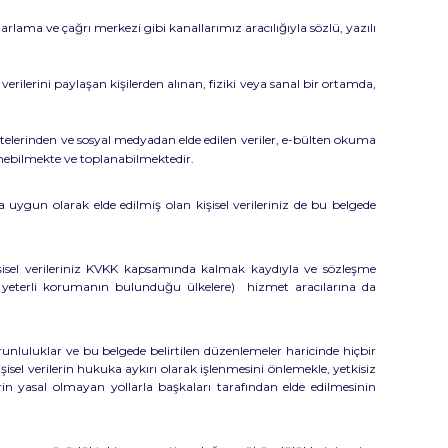
zarlama ve çağrı merkezi gibi kanallarımız aracılığıyla sözlü, yazılı
verilerini paylaşan kişilerden alınan, fiziki veya sanal bir ortamda,
itelerinden ve sosyal medyadan elde edilen veriler, e-bülten okuma
enebilmekte ve toplanabilmektedir.
 uygun olarak elde edilmiş olan kişisel verileriniz de bu belgede
işisel verileriniz KVKK kapsamında kalmak kaydıyla ve sözleşme
da yeterli korumanın bulunduğu ülkelere) hizmet aracılarına da
runluluklar ve bu belgede belirtilen düzenlemeler haricinde hiçbir
şisel verilerin hukuka aykırı olarak işlenmesini önlemekle, yetkisiz
lerin yasal olmayan yollarla başkaları tarafından elde edilmesinin