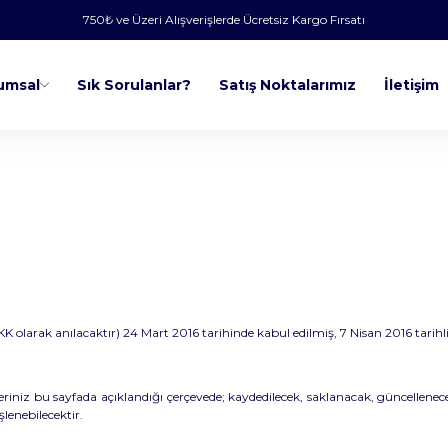
750₺ ve Üzeri Alışverişlerde Ücretsiz Kargo Fırsatı
umsal
Sık Sorulanlar?
Satış Noktalarımız
İletişim
 olarak anılacaktır) 24 Mart 2016 tarihinde kabul edilmiş, 7 Nisan 2016 tarih
ileriniz bu sayfada açıklandığı çerçevede; kaydedilecek, saklanacak, güncellenec
şlenebilecektir.