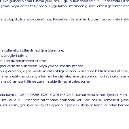
 doğru ve güncel olarak tutma yükümlülüğü bulunmaktadır. Bu kapsamda Fir
aylaşması veya web sitesi / mobil uygulama üzerinden güncellemesi gerekmekted
 olup ilgili madde gereğince, Kişisel Veri Sahibi’nin bu tarihten sonraki haklar
un kullanılıp kullanılmadığını öğrenme,
ncü kişileri bilme,
unların düzeltilmesini isteme,
el verilerin silinmesini veya yok edilmesini isteme,
bu işlemlerin, kişisel verilerin aktarıldığı üçüncü kişilere de bildirilmesini isteme,
 analiz edilmesi suretiyle kişinin kendisi aleyhine bir sonucun ortaya çıkmasına
zarara uğraması hâlinde zararın giderilmesini talep etme,
nda kayıtlı,
0644-0388-1320-0001
MERSİS numarasına sahip,
Şerifali Mah
mlusu’dur. Firmamız tarafından atanacak Veri Sorumlusu Temsilcisi, yasal 
, sorularını, görüşlerini veya taleplerini aşağıdaki iletişim kanallarından herhang