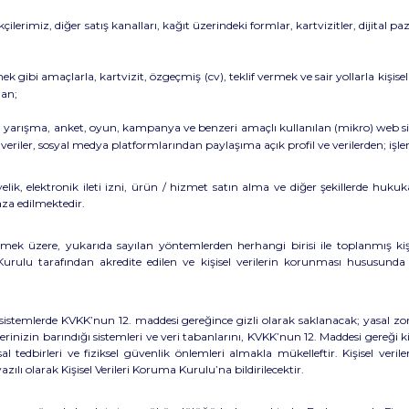
erimiz, diğer satış kanalları, kağıt üzerindeki formlar, kartvizitler, dijital pa
 gibi amaçlarla, kartvizit, özgeçmiş (cv), teklif vermek ve sair yollarla kişisel 
dan;
blog, yarışma, anket, oyun, kampanya ve benzeri amaçlı kullanılan (mikro) web s
eriler, sosyal medya platformlarından paylaşıma açık profil ve verilerden; işl
ik, elektronik ileti izni, ürün / hizmet satın alma ve diğer şekillerde hukuka
za edilmektedir.
ilmek üzere, yukarıda sayılan yöntemlerden herhangi birisi ile toplanmış k
Kurulu tarafından akredite edilen ve kişisel verilerin korunması hususun
 sistemlerde KVKK’nun 12. maddesi gereğince gizli olarak saklanacak; yasal zo
lerinizin barındığı sistemleri ve veri tabanlarını, KVKK’nun 12. Maddesi gereği ki
sal tedbirleri ve fiziksel güvenlik önlemleri almakla mükelleftir. Kişisel veri
ı olarak Kişisel Verileri Koruma Kurulu’na bildirilecektir.