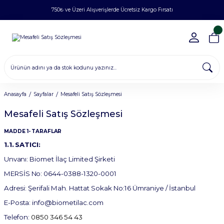
750₺ ve Üzeri Alışverişlerde Ücretsiz Kargo Fırsatı
Anasayfa
Sayfalar
Mesafeli Satış Sözleşmesi
Mesafeli Satış Sözleşmesi
MADDE
1-
TARAFLAR
1.1.
SATICI:
Unvanı:
Biomet İlaç Limited Şirketi
MERSİS
No:
0644-0388-1320-0001
Adresi:
Şerifali Mah. Hattat Sokak No:16 Ümraniye / İstanbul
E-
Posta:
info@biometilac.com
Telefon:
0850 346 54 43