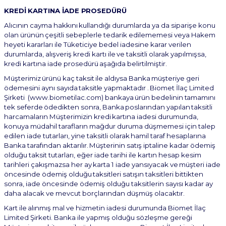
KREDİ
KARTINA
İADE
PROSEDÜRÜ
Alıcının
cayma
hakkını
kullandığı
durumlarda
ya
da
siparişe
konu
olan
ürünün
çeşitli
sebeplerle tedarik edilememesi veya Hakem
heyeti kararları ile Tüketiciye bedel iadesine karar verilen
durumlarda,
alışveriş
kredi
kartı
ile
ve
taksitli
olarak
yapılmışsa,
kredi
kartına
iade
prosedürü
aşağıda belirtilmiştir.
Müşterimiz
ürünü
kaç
taksit
ile
aldıysa
Banka
müşteriye
geri
ödemesini
aynı
sayıda
taksitle
yapmaktadır .
Biomet İlaç Limited
Şirketi
(www.biometilac.com)
bankaya
ürün
bedelinin
tamamını
tek
seferde
ödedikten
sonra,
Banka
poslarından
yapılan
taksitli
harcamaların
Müşterimizin kredi
kartına iadesi durumunda,
konuya müdahil tarafların
mağdur duruma düşmemesi için talep
edilen iade
tutarları,
yine
taksitli
olarak
hamil
taraf
hesaplarına
Banka
tarafından
aktarılır.
Müşterinin
satış iptaline kadar ödemiş
olduğu taksit tutarları, eğer iade tarihi ile kartın hesap kesim
tarihleri
çakışmazsa
her
ay
karta
1
iade
yansıyacak
ve
müşteri
iade
öncesinde
ödemiş
olduğu
taksitleri
satışın taksitleri bittikten
sonra, iade öncesinde ödemiş olduğu taksitlerin sayısı kadar ay
daha alacak ve mevcut borçlarından düşmüş olacaktır.
Kart
ile
alınmış
mal
ve
hizmetin
iadesi
durumunda
Biomet İlaç
Limited Şirketi.
Banka
ile
yapmış olduğu sözleşme gereği