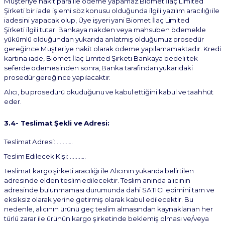
Müşteriye nakit para ile ödeme yapamaz.Biomet İlaç Limited
Şirketi
bir
iade
işlemi
söz
konusu
olduğunda
ilgili
yazılım
aracılığı
ile
iadesini
yapacak
olup,
Üye
işyeri
yani
Biomet İlaç Limited
Şirketi
ilgili tutarı Bankaya nakden veya mahsuben ödemekle
yükümlü olduğundan yukarıda anlatmış olduğumuz prosedür
gereğince Müşteriye nakit olarak ödeme yapılamamaktadır. Kredi
kartına iade,
Biomet İlaç Limited Şirketi
Bankaya bedeli tek
seferde
ödemesinden
sonra,
Banka
tarafından
yukarıdaki
prosedür
gereğince
yapılacaktır.
Alıcı,
bu
prosedürü
okuduğunu
ve
kabul
ettiğini
kabul
ve
taahhüt
eder.
3.4-
Teslimat
Şekli
ve
Adresi:
Teslimat
Adresi:
………..
Teslim
Edilecek
Kişi:
………..
Teslimat
kargo
şirketi
aracılığı
ile
Alıcının
yukarıda
belirtilen
adresinde
elden
teslim
edilecektir.
Teslim anında alıcının
adresinde bulunmaması durumunda dahi SATICI edimini tam ve
eksiksiz olarak yerine getirmiş olarak kabul edilecektir. Bu
nedenle, alıcının ürünü geç teslim almasından kaynaklanan her
türlü zarar ile ürünün kargo şirketinde beklemiş olması ve/veya