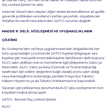
ait
olanlar hariç; tüm fikri-sınai haklar ve mülkiyet hakları Biomet
İlaç Limited Şirketi
’ne aittir.
Internet Sitesi'nden ulaşılan diğer sitelerde kendilerine ait gizlilik-
güvenlik politikaları ve kullanım şartları geçerlidir, oluşabilecek
ihtilaflar ile menfi neticelerinden SATICI sorumlu değildir.
MADDE
9.
DELİL
SÖZLEŞMESİ
VE
UYUŞMAZLIKLARIN
ÇÖZÜMÜ
Bu Sözleşme'den ve/veya uygulanmasından doğabilecek her
türlü uyuşmazlığın çözümünde SATICI kayıtları
(bilgisayar-ses
kayıtları
gibi
manyetik
ortamdaki
kayıtlar
dahil)
kesin
delil
oluşturur.
ALICI,
satın aldıkları mal ve hizmetlerle ilgili şikâyetlerini Satıcı'ya
iletecektir. ALICI, Satıcı'ya karşı (Gümrük ve Ticaret Bakanlığı
tarafından ilan edilen değerlere bağlı olarak) ürünü satın aldığı
veya ikametgâhının bulunduğu yerdeki İl veya İlçe Tüketici
Hakem Heyeti'ne ya da Tüketici Mahkemesi'ne başvurabilir.
Siparişin
gerçekleşmesi
durumunda
ALICI
işbu
sözleşmenin
tüm
koşullarını
kabul
etmiş
sayılır.
SATICI :
Biomet İlaç Limited Şirketi
ALICI
: