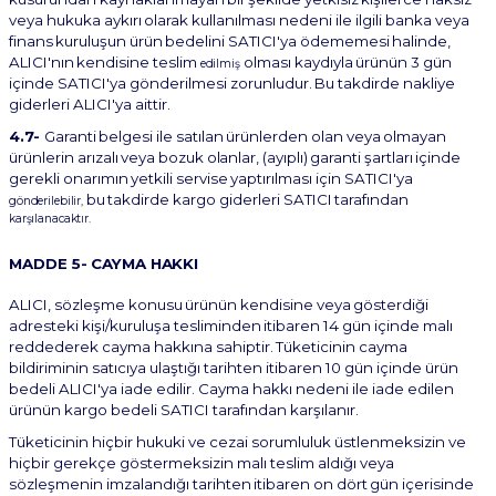
veya
hukuka
aykırı
olarak
kullanılması
nedeni
ile
ilgili
banka
veya
finans
kuruluşun
ürün
bedelini
SATICI'ya
ödememesi
halinde,
ALICI'nın
kendisine
teslim
olması
kaydıyla
ürünün
3
gün
edilmiş
içinde
SATICI'ya
gönderilmesi
zorunludur.
Bu
takdirde
nakliye
giderleri ALICI'ya aittir.
4.7-
Garanti
belgesi
ile
satılan
ürünlerden
olan
veya
olmayan
ürünlerin
arızalı
veya
bozuk
olanlar,
(ayıplı)
garanti
şartları
içinde
gerekli
onarımın
yetkili
servise
yaptırılması
için
SATICI'ya
bu
takdirde
kargo
giderleri
SATICI
tarafından
gönderilebilir,
karşılanacaktır.
MADDE
5-
CAYMA
HAKKI
ALICI,
sözleşme
konusu
ürünün
kendisine
veya
gösterdiği
adresteki
kişi/kuruluşa
tesliminden
itibaren 14
gün
içinde
malı
reddederek
cayma
hakkına
sahiptir.
Tüketicinin
cayma
bildiriminin
satıcıya
ulaştığı tarihten itibaren 10 gün içinde ürün
bedeli ALICI'ya iade edilir. Cayma hakkı nedeni ile iade edilen
ürünün kargo bedeli SATICI tarafından karşılanır.
Tüketicinin hiçbir hukuki ve cezai sorumluluk üstlenmeksizin ve
hiçbir gerekçe göstermeksizin malı teslim
aldığı
veya
sözleşmenin
imzalandığı
tarihten
itibaren
on
dört
gün
içerisinde