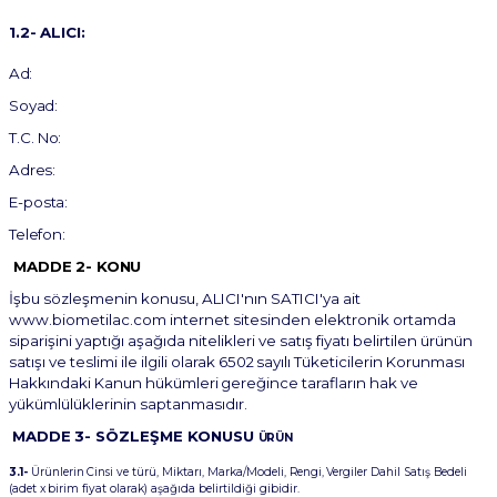
1.2-
ALICI:
Ad:
Soyad:
T.C.
No:
Adres:
E-
posta:
Telefon:
MADDE
2-
KONU
İşbu sözleşmenin konusu, ALICI'nın SATICI'ya ait
www.biometilac.com
internet sitesinden elektronik ortamda
siparişini yaptığı aşağıda
nitelikleri ve
satış
fiyatı belirtilen
ürünün
satışı ve
teslimi ile
ilgili olarak
6502
sayılı
Tüketicilerin
Korunması
Hakkındaki
Kanun
hükümleri
gereğince
tarafların
hak
ve
yükümlülüklerinin saptanmasıdır.
MADDE
3-
SÖZLEŞME
KONUSU
ÜRÜN
3.1-
Ürünlerin
Cinsi
ve
türü,
Miktarı,
Marka/Modeli,
Rengi,
Vergiler
Dahil
Satış
Bedeli
(adet
x
birim fiyat olarak) aşağıda belirtildiği gibidir.