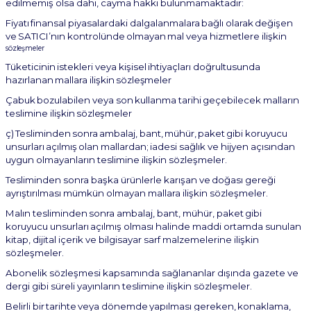
edilmemiş olsa dahi, cayma hakkı bulunmamaktadır:
Fiyatı
finansal
piyasalardaki
dalgalanmalara
bağlı
olarak
değişen
ve
SATICI’nın
kontrolünde
olmayan
mal
veya
hizmetlere
ilişkin
sözleşmeler
Tüketicinin
istekleri
veya
kişisel
ihtiyaçları
doğrultusunda
hazırlanan
mallara
ilişkin
sözleşmeler
Çabuk
bozulabilen
veya
son
kullanma
tarihi
geçebilecek
malların
teslimine
ilişkin
sözleşmeler
ç)
Tesliminden
sonra
ambalaj,
bant,
mühür,
paket
gibi
koruyucu
unsurları
açılmış
olan
mallardan;
iadesi sağlık ve hijyen açısından
uygun olmayanların teslimine ilişkin sözleşmeler.
Tesliminden
sonra
başka
ürünlerle
karışan
ve
doğası gereği
ayrıştırılması mümkün
olmayan
mallara ilişkin sözleşmeler.
Malın
tesliminden
sonra
ambalaj,
bant,
mühür,
paket
gibi
koruyucu
unsurları
açılmış
olması
halinde maddi ortamda sunulan
kitap, dijital içerik ve bilgisayar sarf malzemelerine ilişkin
sözleşmeler.
Abonelik sözleşmesi kapsamında sağlananlar dışında gazete ve
dergi gibi süreli yayınların teslimine ilişkin sözleşmeler.
Belirli
bir
tarihte
veya
dönemde
yapılması
gereken,
konaklama,