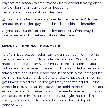
eşya
taşıma,
araba
kiralama,
yiyecek içecek tedariki ve eğlence
veya dinlenme amacıyla yapılan boş zamanın
değerlendirilmesine ilişkin
sözleşmeler.
ğ)
Elektronik
ortamda
anında
ifa
edilen
hizmetler
ile
ALICI’ya
anında
teslim
edilen
gayri maddi mallara ilişkin sözleşmeler.
Cayma hakkı süresi sona ermeden önce, ALICI’nın onayı ile
ifasına başlanan hizmetlere ilişkin
sözleşmeler.
MADDE
7-
TEMERRÜT
HÜKÜMLERİ
Tarafların işbu sözleşmeden kaynaklarından edimlerini yerine
getirmemesi durumunda Borçlar Kanunu'nun
106-108,
117,
vd.
maddelerinde
yer
alan
Alacaklının
ve
Borçlunun
Temerrüdü
hükümleri uygulanacaktır. Temerrüt durumlarında, herhangi bir
tarafın edimlerini süresi içinde haklı bir sebebi olmaksızın yerine
getirmemesi durumunda diğer taraf söz konusu edimin yerine
getirilmesi için
edimini yerine getirmeyen tarafa 7 günlük süre
verecektir. Bu süre zarfında da yerine getirilmemesi durumunda
edimini
yerine
getirmeyen
taraf
mütemerrit
olarak
addolunacak
ve
alacaklı
edimin
ifasını talep etmek suretiyle malın teslimini
ve/veya sözleşmenin feshini ve bedelin iadesini talep etme
hakkına
sahiptir.