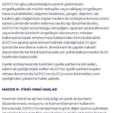
SATICI’nın
işbu
yükümlülüğünü
yerine
getirmesini
engelleyebilecek
mücbir
sebepler
veya
nakliyeyi
engelleyen
hava
muhalefetleri,
ulaşımın
kesilmesi,
yangın,
deprem,
sel
baskını
gibi
olağanüstü
olaylar nedeni ile sözleşme konusu ürünü
süresi içerisinde teslim edemez ise.Bu tip durumlarda Alıcı,
SATICI’nın
hiçbir
sorumluluğu
olmadığını,
siparişin
iptal
edilmesini
veya
teslimat
süresinin
engelleyici durumunun ortadan
kalkmasına kadar ertelenmesi haklarından birini kullanabilir.
ALICI’nın siparişi iptal etmesi halinde ödediği tutar 10 gün
içerisinde kendisine ödenir. (Kredi kartı ile yapılan taksitli
alışverişlerde
ise
kredi
kartına
iade
için
yukarıdaki
prosedür
ALICI
tarafından
kabul edilir.
Üyelik sözleşmesinde belirtilen üyelik şartlarına istinaden,
sakıncalı üyeliği tespit edilen ALICI’nın üyelik
şartlarına
aykırı
olması
durumunda
SATICI’nın
ALICI’yı
www.biometilac.com
üyeliğinden
çıkartma hakkı saklıdır.
MADDE
8-
FİKRİ-SINAİ
HAKLAR
Internet Sitesi'ne ait her türlü bilgi ve içerik ile bunların
düzenlenmesi, revizyonu ve kısmen/tamamen
kullanımı
konusunda;
SATICI'nın
anlaşmasına
göre
diğer
üçüncü
şahıslara