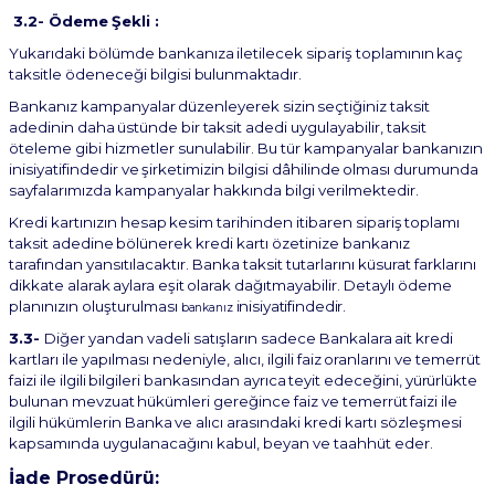
3.2-
Ödeme
Şekli
:
Yukarıdaki
bölümde
bankanıza
iletilecek
sipariş
toplamının
kaç
taksitle
ödeneceği
bilgisi
bulunmaktadır.
Bankanız
kampanyalar
düzenleyerek
sizin
seçtiğiniz
taksit
adedinin
daha
üstünde
bir
taksit
adedi uygulayabilir, taksit
öteleme gibi hizmetler sunulabilir. Bu tür kampanyalar bankanızın
inisiyatifindedir
ve
şirketimizin
bilgisi
dâhilinde
olması
durumunda
sayfalarımızda
kampanyalar hakkında bilgi verilmektedir.
Kredi
kartınızın
hesap
kesim
tarihinden
itibaren
sipariş
toplamı
taksit
adedine
bölünerek
kredi kartı özetinize bankanız
tarafından yansıtılacaktır. Banka taksit tutarlarını küsurat farklarını
dikkate
alarak
aylara
eşit
olarak
dağıtmayabilir.
Detaylı
ödeme
planınızın
oluşturulması
inisiyatifindedir.
bankanız
3.3-
Diğer
yandan
vadeli satışların
sadece
Bankalara
ait
kredi
kartları ile
yapılması nedeniyle, alıcı, ilgili
faiz
oranlarını
ve
temerrüt
faizi
ile
ilgili
bilgileri
bankasından
ayrıca
teyit
edeceğini,
yürürlükte
bulunan
mevzuat
hükümleri
gereğince
faiz
ve
temerrüt
faizi
ile
ilgili
hükümlerin
Banka
ve
alıcı arasındaki kredi kartı sözleşmesi
kapsamında uygulanacağını kabul, beyan ve taahhüt eder.
İade
Prosedürü: