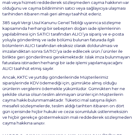
malı
veya
hizmeti reddederek sözleşmeden
cayma hakkının
var
olduğunu
ve cayma bildiriminin
satıcı veya sağlayıcıya ulaşması
tarihinden itibaren malı geri almayı taahhüt ederiz.
385
sayılı
Vergi
Usul
Kanunu
Genel
Tebliği
uyarınca
sözleşme
kapsamında
herhangi
bir
sebepten doğan iade işlemlerinin
yapılabilmesi için SATICI tarafından ALICI’ya sipariş ve e-posta
yoluyla gönderilmiş ve iade bölümü bulunan faturada ilgili
bölümlerin ALICI tarafından eksiksiz olarak doldurulması ve
imzalandıktan sonra SATICI’ya iade edilecek ürün / ürünler ile
birlikte geri
gönderilmesi
gerekmektedir.
Islak
imza
bulunmayan
faturalara
istinaden
herhangi
bir
iade
işlemi yapılamayacağını
ALICI taahhüt etmiş sayılır.
Ancak,
KKTC
ve
yurtdışı
gönderilerinde
Müşterilerimiz
siparişlerinde
KDV
ödemediği
için,
gümrükte almış olduğu
ürünlerin vergilerini ödemekle yükümlüdür. Gümrükten her ne
şekilde olursa olsun
teslim
alınmayan
ürünler
için
Müşterilerin
cayma
hakkı
bulunmamaktadır.
Tüketici
mal
satışına
ilişkin
mesafeli sözleşmelerde, teslim aldığı tarihten itibaren on dört
gün içerisinde hiçbir hukuki ve cezai sorumluluk üstlenmeksizin
ve hiçbir gerekçe göstermeksizin malı reddederek sözleşmeden
cayma
hakkına
sahiptir.