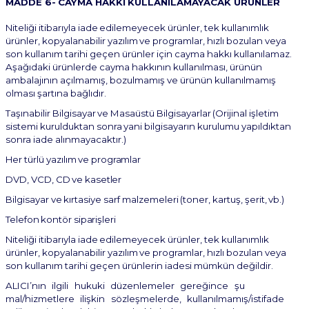
MADDE
6-
CAYMA
HAKKI
KULLANILAMAYACAK
ÜRÜNLER
Niteliği
itibarıyla
iade
edilemeyecek
ürünler,
tek
kullanımlık
ürünler,
kopyalanabilir
yazılım
ve programlar, hızlı bozulan veya
son kullanım tarihi geçen ürünler için cayma hakkı kullanılamaz.
Aşağıdaki ürünlerde cayma hakkının kullanılması, ürünün
ambalajının açılmamış, bozulmamış ve ürünün kullanılmamış
olması şartına bağlıdır.
Taşınabilir
Bilgisayar
ve
Masaüstü
Bilgisayarlar
(Orijinal
işletim
sistemi
kurulduktan
sonra
yani bilgisayarın kurulumu yapıldıktan
sonra iade alınmayacaktır.)
Her
türlü
yazılım
ve
programlar
DVD,
VCD,
CD
ve
kasetler
Bilgisayar
ve
kırtasiye
sarf
malzemeleri
(toner,
kartuş,
şerit,
vb.)
Telefon
kontör
siparişleri
Niteliği
itibarıyla
iade
edilemeyecek
ürünler,
tek
kullanımlık
ürünler,
kopyalanabilir
yazılım
ve programlar, hızlı bozulan veya
son kullanım tarihi geçen ürünlerin iadesi mümkün değildir.
ALICI’nın
ilgili
hukuki
düzenlemeler
gereğince
şu
mal/hizmetlere
ilişkin
sözleşmelerde,
kullanılmamış/istifade