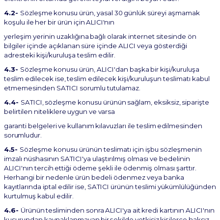
4.2-
Sözleşme
konusu
ürün,
yasal
30
günlük
süreyi
aşmamak
koşulu
ile
her
bir
ürün
için
ALICI'nın
yerleşim
yerinin
uzaklığına
bağlı
olarak
internet
sitesinde
ön
bilgiler
içinde
açıklanan
süre
içinde
ALICI veya gösterdiği
adresteki kişi/kuruluşa teslim edilir.
4.3-
Sözleşme
konusu
ürün,
ALICI'dan
başka
bir
kişi/kuruluşa
teslim
edilecek
ise,
teslim
edilecek kişi/kuruluşun teslimatı kabul
etmemesinden SATICI sorumlu tutulamaz.
4.4-
SATICI,
sözleşme
konusu
ürünün
sağlam,
eksiksiz,
siparişte
belirtilen
niteliklere
uygun
ve
varsa
garanti
belgeleri
ve
kullanım
kılavuzları
ile
teslim
edilmesinden
sorumludur.
4.5-
Sözleşme konusu ürünün teslimatı için işbu sözleşmenin
imzalı nüshasının SATICI'ya ulaştırılmış olması
ve
bedelinin
ALICI'nın
tercih
ettiği
ödeme
şekli
ile ödenmiş
olması
şarttır.
Herhangi
bir
nedenle ürün bedeli ödenmez veya banka
kayıtlarında iptal edilir ise, SATICI ürünün teslimi yükümlülüğünden
kurtulmuş kabul edilir.
4.6-
Ürünün
tesliminden
sonra
ALICI'ya
ait
kredi
kartının
ALICI'nın
kusurundan
kaynaklanmayan
bir
şekilde
yetkisiz
kişilerce
haksız