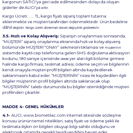
kargonun SATICI'ya geri iade
edilmesinden
dolayı
da
oluşan
giderler
de
ALICI'ya
aittir.
Kargo
Ücreti: ...... TL,
kargo
fiyatı
sipariş
toplam
tutarına
eklenmekte
ve
müşteri
tarafından
ödenmektedir.
Ürün
bedeline
dâhil
değildir. Kargo ücreti dönemsel olarak değişiklik gösterebilir.
3.5.
Hızlı
ve
Kolay
Alışveriş:
Siparişin
onaylanması
sonrasında,
“MÜŞTERİ”
sipariş
onaylanma
ekranında
hızlı
ve
kolay
alışveriş
bölümünde
MÜŞTERİ
“ONAY”
sekmesini
tıklaması
ve
müşterinin
sistemde
kayıtlı
cep
telefonuna
gelen
SMS
doğrulama
aktivasyon
kodunu,
180
saniye
içerisinde
yer
alan
ilgili
bölüme
girmesi
sitede
halinde
kargo
firması,
teslimat
adresi,
ödeme
seçim
ve
bilgilerinin
kendi onayıyla
müşteri
profil
bilgileri
altında
kaydedilerek
saklanmasını
kabul
eder.
“MÜŞTERİNİN”
rızası
ile kaydedilen ilgili
bilgiler müşterinin profil bilgileri altında saklanacak olup
“MÜŞTERİNİN” talebi durumunda bu bilgiler istenildiğinde müşteri
profilinden çıkartılır.
MADDE
4-
GENEL
HÜKÜMLER
4.1-
ALICI,
www.biometilac.com
internet
sitesinde
sözleşme
konusu
ürünün
temel
nitelikleri,
satış
fiyatı ve ödeme şekli ile
teslimata ilişkin ön bilgileri okuyup bilgi sahibi olduğunu ve
elektronik ortamda gerekli
teyidi
verdiğini
beyan
eder.