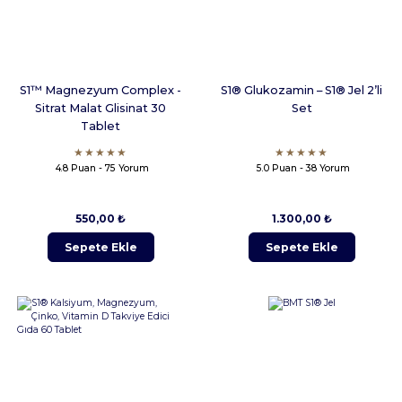
S1™ Magnezyum Complex -
S1® Glukozamin – S1® Jel 2’li
Sitrat Malat Glisinat 30
Set
Tablet
4.8 Puan - 75 Yorum
5.0 Puan - 38 Yorum
550,00 ₺
1.300,00 ₺
Sepete Ekle
Sepete Ekle