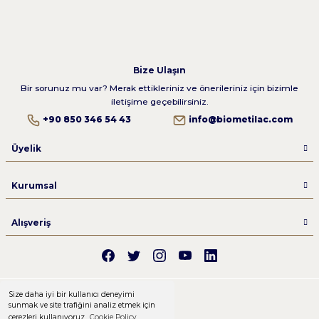
Bize Ulaşın
Bir sorunuz mu var? Merak ettikleriniz ve önerileriniz için bizimle
iletişime geçebilirsiniz.
+90 850 346 54 43
info@biometilac.com
Üyelik
Kurumsal
Alışveriş
Size daha iyi bir kullanıcı deneyimi
sunmak ve site trafiğini analiz etmek için
çerezleri kullanıyoruz.
Cookie Policy