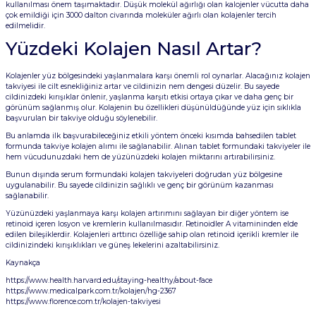
kullanılması önem taşımaktadır. Düşük molekül ağırlığı olan kalojenler vücutta daha
çok emildiği için 3000 dalton civarında moleküler ağırlı olan kolajenler tercih
edilmelidir.
Yüzdeki Kolajen Nasıl Artar?
Kolajenler yüz bölgesindeki yaşlanmalara karşı önemli rol oynarlar. Alacağınız kolajen
takviyesi ile cilt esnekliğiniz artar ve cildinizin nem dengesi düzelir. Bu sayede
cildinizdeki kırışıklar önlenir, yaşlanma karşıtı etkisi ortaya çıkar ve daha genç bir
görünüm sağlanmış olur. Kolajenin bu özellikleri düşünüldüğünde yüz için sıklıkla
başvurulan bir takviye olduğu söylenebilir.
Bu anlamda ilk başvurabileceğiniz etkili yöntem önceki kısımda bahsedilen tablet
formunda takviye kolajen alımı ile sağlanabilir. Alınan tablet formundaki takviyeler ile
hem vücudunuzdaki hem de yüzünüzdeki kolajen miktarını artırabilirsiniz.
Bunun dışında serum formundaki kolajen takviyeleri doğrudan yüz bölgesine
uygulanabilir. Bu sayede cildinizin sağlıklı ve genç bir görünüm kazanması
sağlanabilir.
Yüzünüzdeki yaşlanmaya karşı kolajen artırımını sağlayan bir diğer yöntem ise
retinoid içeren losyon ve kremlerin kullanılmasıdır. Retinoidler A vitamininden elde
edilen bileşiklerdir. Kolajenleri arttırıcı özelliğe sahip olan retinoid içerikli kremler ile
cildinizindeki kırışıklıkları ve güneş lekelerini azaltabilirsiniz.
Kaynakça
https://www.health.harvard.edu/staying-healthy/about-face
https://www.medicalpark.com.tr/kolajen/hg-2367
https://www.florence.com.tr/kolajen-takviyesi