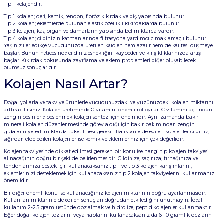
Tip 1 kolajendir.
Tip 1 kolajen; deri, kemik, tendon, fibröz kıkırdak ve diş yapısında bulunur.
Tip 2 kolajen; eklemlerde bulunan elastik özellikli kıkırdaklarda bulunur.
Tip 3 kolajen; kas, organ ve damarların yapısında bol miktarda vardır.
Tip 4 kolajen; cildinizin katmanlarında filtrasyona yardımcı olmak amaçlı bulunur.
Yaşınız ilerledikçe vücudunuzda üretilen kalojen hem azalır hem de kalitesi düşmeye
başlar. Bunun neticesinde cildiniz esnekliğini kaybeder ve kırışıklıklarınızda artış
başlar. Kıkırdak dokusunda zayıflama ve eklem problemleri diğer oluşabilecek
olumsuz sonuçlarıdır.
Kolajen Nasıl Artar?
Doğal yollarla ve takviye ürünlerle vücudunuzdaki ve yüzünüzdeki kolajen miktarını
arttırabilirsiniz. Kolajen üretiminde C vitamini önemli rol oynar. C vitamini açısından
zengin besinlerle beslenmek kolajen sentezi için önemlidir. Aynı zamanda bakır
minerali kolajen düzenlenmesinde görev aldığı için bakır bakımından zengin
gıdaların yeterli miktarda tüketilmesi gerekir. Balıktan elde edilen kolajenler cildiniz,
sığırdan elde edilen kolajenler ise kemik ve eklemleriniz için çok değerlidir.
Kolajen takviyesinde dikkat edilmesi gereken bir konu ise hangi tip kolajen takviyesi
alınacağının doğru bir şekilde belirlenmesidir. Cildinize, saçınıza, tırnağınıza ve
tendonlarınıza destek için kullanacaksanız tip 1 ve tip 3 kolajen karışımlarını,
eklemlerinizi desteklemek için kullanacaksanız tip 2 kolajen takviyelerini kullanmanız
önemlidir.
Bir diğer önemli konu ise kullanacağınız kolajen miktarının doğru ayarlanmasıdır.
Kullanılan miktarın elde edilen sonuçları doğrudan etkilediğini unutmayın. İdeal
kullanım 2-2.5 gram üstünde doz almak ve hidrolize, peptid kolajenler kullanmaktır.
Eğer doğal kolajen tozlarını veya haplarını kullanacaksanız da 6-10 gramlık dozların