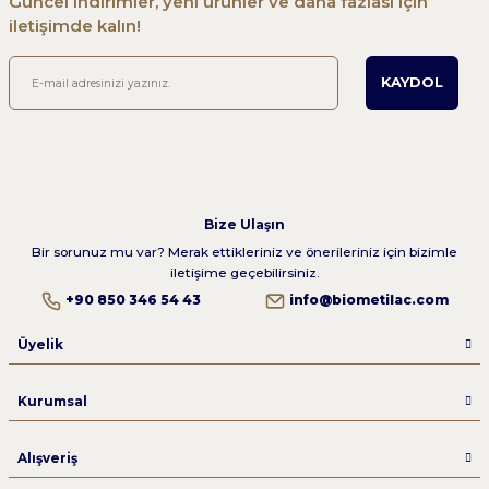
Güncel indirimler, yeni ürünler ve daha fazlası için
iletişimde kalın!
KAYDOL
Bize Ulaşın
Bir sorunuz mu var? Merak ettikleriniz ve önerileriniz için bizimle
iletişime geçebilirsiniz.
+90 850 346 54 43
info@biometilac.com
Üyelik
Kurumsal
Alışveriş