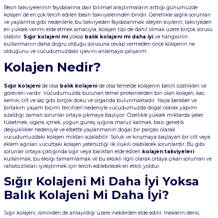
Besin takviyelerinin faydalarına dair bilimsel araştırmaların arttığı günümüzde
kolajen de en çok tercih edilen besin takviyelerinden biridir. Genellikle sağlık sorunları
ve yaşlanma gibi nedenlerle, bu takviyeden faydalanmak isteyen kişilerin, takviyeden
en yüksek verimi elde etmek amacıyla, kolajen tipi de dahil olmak üzere birçok sorusu
olabilir.
Sığır kolajeni mi
yoksa
balık kolajeni
mi daha iyi
ve hangisinin
kullanmanın daha doğru olduğu sorusuna cevap vermeden önce kolajenin ne
olduğunu ve vücudumuzdaki işlevini anlamaya çalışalım.
Kolajen Nedir?
Sığır kolajeni
de olsa
balık kolajeni
de olsa temelde kolajenin belirli özellikleri ve
görevleri vardır. Vücudumuzda bulunan temel proteinlerden biri olan kolajen, kas,
kemik, cilt ve saç gibi birçok doku ve organda bulunmaktadır. Yaşla beraber ve
birtakım yaşam biçimi tercihleri nedeniyle vücudumuzda doğal olarak yapımı
azaldığı zaman sorunlar ortaya çıkmaya başlıyor. Özellikle yüksek miktarda şeker
tüketmek, sigara içmek, yoğun güneş ışığına maruz kalmak, bazı genetik
değişiklikler nedeniyle ve elbette yaşlanmanın doğal bir parçası olarak
vücudumuzdaki kolajen miktarı azalabilir. Soluk ve kırışmaya başlayan bir cilt veya
eklem ağrıları vücuttaki kolajen yetersizliği ile ilişkili olabilecek sorunlardır. Bu gibi
sorunlar ortaya çıktığında sığır veya balıktan elde edilen
kolajen takviyeleri
kullanmak, bu eksiği tamamlamak ve bu eksikli ilgili olarak ortaya çıkan sorunları ve
rahatsızlıkları iyileştirmek için tercih edilebilecek en etkili yoldur.
Sığır Kolajeni Mi Daha İyi Yoksa
Balık Kolajeni Mi Daha İyi?
Sığır kolajeni, isminden de anlaşıldığı üzere ineklerden elde edilir. İneklerin derisi,