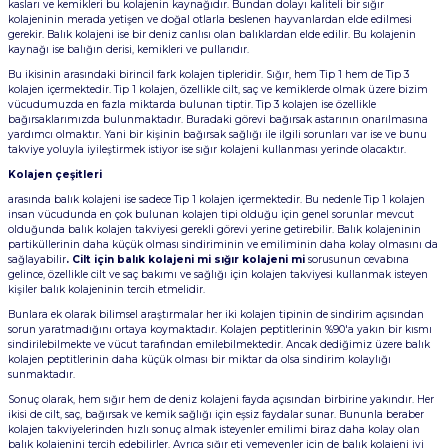
kasları ve kemikleri bu kolajenin kaynağıdır. Bundan dolayı kaliteli bir sığır
kolajeninin merada yetişen ve doğal otlarla beslenen hayvanlardan elde edilmesi
gerekir. Balık kolajeni ise bir deniz canlısı olan balıklardan elde edilir. Bu kolajenin
kaynağı ise balığın derisi, kemikleri ve pullarıdır.
Bu ikisinin arasındaki birincil fark kolajen tipleridir. Sığır, hem Tip 1 hem de Tip 3
kolajen içermektedir. Tip 1 kolajen, özellikle cilt, saç ve kemiklerde olmak üzere bizim
vücudumuzda en fazla miktarda bulunan tiptir. Tip 3 kolajen ise özellikle
bağırsaklarımızda bulunmaktadır. Buradaki görevi bağırsak astarının onarılmasına
yardımcı olmaktır. Yani bir kişinin bağırsak sağlığı ile ilgili sorunları var ise ve bunu
takviye yoluyla iyileştirmek istiyor ise sığır kolajeni kullanması yerinde olacaktır.
Kolajen çeşitleri
arasında balık kolajeni ise sadece Tip 1 kolajen içermektedir. Bu nedenle Tip 1 kolajen
insan vücudunda en çok bulunan kolajen tipi olduğu için genel sorunlar mevcut
olduğunda balık kolajen takviyesi gerekli görevi yerine getirebilir. Balık kolajeninin
partiküllerinin daha küçük olması sindiriminin ve emiliminin daha kolay olmasını da
sağlayabilir
. Cilt için balık kolajeni mi sığır kolajeni mi
sorusunun cevabına
gelince, özellikle cilt ve saç bakımı ve sağlığı için kolajen takviyesi kullanmak isteyen
kişiler balık kolajeninin tercih etmelidir.
Bunlara ek olarak bilimsel araştırmalar her iki kolajen tipinin de sindirim açısından
sorun yaratmadığını ortaya koymaktadır. Kolajen peptitlerinin %90'a yakın bir kısmı
sindirilebilmekte ve vücut tarafından emilebilmektedir. Ancak dediğimiz üzere balık
kolajen peptitlerinin daha küçük olması bir miktar da olsa sindirim kolaylığı
sunmaktadır.
Sonuç olarak, hem sığır hem de deniz kolajeni fayda açısından birbirine yakındır. Her
ikisi de cilt, saç, bağırsak ve kemik sağlığı için eşsiz faydalar sunar. Bununla beraber
kolajen takviyelerinden hızlı sonuç almak isteyenler emilimi biraz daha kolay olan
balık kolajenini tercih edebilirler. Ayrıca sığır eti yemeyenler için de balık kolajeni iyi