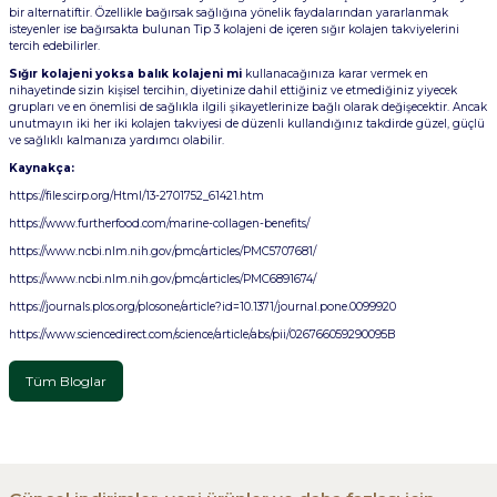
bir alternatiftir. Özellikle bağırsak sağlığına yönelik faydalarından yararlanmak
isteyenler ise bağırsakta bulunan Tip 3 kolajeni de içeren sığır kolajen takviyelerini
tercih edebilirler.
Sığır kolajeni yoksa balık kolajeni mi
kullanacağınıza karar vermek en
nihayetinde sizin kişisel tercihin, diyetinize dahil ettiğiniz ve etmediğiniz yiyecek
grupları ve en önemlisi de sağlıkla ilgili şikayetlerinize bağlı olarak değişecektir. Ancak
unutmayın iki her iki kolajen takviyesi de düzenli kullandığınız takdirde güzel, güçlü
ve sağlıklı kalmanıza yardımcı olabilir.
Kaynakça:
https://file.scirp.org/Html/13-2701752_61421.htm
https://www.furtherfood.com/marine-collagen-benefits/
https://www.ncbi.nlm.nih.gov/pmc/articles/PMC5707681/
https://www.ncbi.nlm.nih.gov/pmc/articles/PMC6891674/
https://journals.plos.org/plosone/article?id=10.1371/journal.pone.0099920
https://www.sciencedirect.com/science/article/abs/pii/026766059290095B
Tüm Bloglar