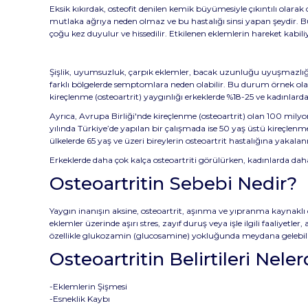
Eksik kıkırdak, osteofit denilen kemik büyümesiyle çıkıntılı olarak d
mutlaka ağrıya neden olmaz ve bu hastalığı sinsi yapan şeydir. Bunu
çoğu kez duyulur ve hissedilir. Etkilenen eklemlerin hareket kabi
Şişlik, uyumsuzluk, çarpık eklemler, bacak uzunluğu uyuşmazlığı, 
farklı bölgelerde semptomlara neden olabilir. Bu durum örnek olarak
kireçlenme (osteoartrit) yaygınlığı erkeklerde %18-25 ve kadınlar
Ayrıca, Avrupa Birliği'nde kireçlenme (osteoartrit) olan 100 mil
yılında Türkiye’de yapılan bir çalışmada ise 50 yaş üstü kireçle
ülkelerde 65 yaş ve üzeri bireylerin osteoartrit hastalığına yakal
Erkeklerde daha çok kalça osteoartriti görülürken, kadınlarda dah
Osteoartritin Sebebi Nedir?
Yaygın inanışın aksine, osteoartrit, aşınma ve yıpranma kaynaklı 
eklemler üzerinde aşırı stres, zayıf duruş veya işle ilgili faaliyetler
özellikle glukozamin (glucosamine) yokluğunda meydana gelebili
Osteoartritin Belirtileri Neler
-Eklemlerin Şişmesi
-Esneklik Kaybı