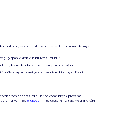
ullanılırken, bazı kemikler sadece birbirlerinin arasında kayarlar.
olgu yapan kıkırdak ile birlikte sürtünür.
rtritte, kıkırdak doku zamanla parçalanır ve aşınır.
rtündükçe taşlama sesi çıkaran kemikler bile duyabilirsiniz.
e erkeklerden daha fazladır. Her ne kadar birçok preparat
ek ürünler yalnızca
glukozamin
(glucosamine) takviyeleridir. Ağrı,