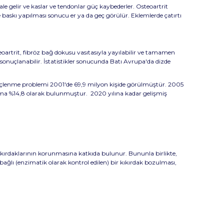
hale gelir ve kaslar ve tendonlar güç kaybederler. Osteoartrit
e baskı yapılması sonucu er ya da geç görülür. Eklemlerde çatırtı
oartrit, fibröz bağ dokusu vasıtasıyla yayılabilir ve tamamen
 sonuçlanabilir. İstatistikler sonucunda Batı Avrupa'da dizde
kireçlenme problemi 2001'de 69,9 milyon kişide görülmüştür. 2005
alama %14,8 olarak bulunmuştur. 2020 yılına kadar gelişmiş
kıkırdaklarının korunmasına katkıda bulunur. Bununla birlikte,
aşa bağlı (enzimatik olarak kontrol edilen) bir kıkırdak bozulması,