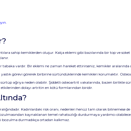
ayın
.
r?
ılara sahip kemiklerden oluşur. Kalça eklemi gibi bazılarında bir top ve soket k
lanır.
 tabaka vardır. Bir eklemi ne zaman hareket ettirirseniz, kemikler aralarında d
ya yastık görevi görerek birbirine sürtündüklerinde kemikleri korumaktır. Osteoa
sürtüp ağrıya neden olabilir. Şiddetli osteoartrit vakalarında, bazen birlikte sü
 etkilerinden dolayı artritin en kötü formlarından biridir.
Altında?
 aralığındadır. Kadınlardaki risk oranı, nedenleri henüz tam olarak bilinemese d
ın bozulmasından kaynaklanan temel rahatsızlığı durdurmaya yardımcı olabilec
taki bozulma durmadıkça ortadan kalkmaz.