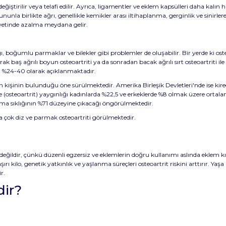
eğiştirilir veya telafi edilir. Ayrıca, ligamentler ve eklem kapsülleri daha kalın 
nla birlikte ağrı, genellikle kemikler arası iltihaplanma, gerginlik ve sinirler
liyetinde azalma meydana gelir.
boğumlu parmaklar ve bilekler gibi problemler de oluşabilir. Bir yerde ki oste
 baş ağrılı boyun osteoartriti ya da sonradan bacak ağrılı sırt osteoartriti ile
da %24-40 olarak açıklanmaktadır.
yon kişinin bulunduğu öne sürülmektedir. Amerika Birleşik Devletleri'nde ise 
nme (osteoartrit) yaygınlığı kadınlarda %22,5 ve erkeklerde %8 olmak üzere ort
anma sıklığının %71 düzeyine çıkacağı öngörülmektedir.
a çok diz ve parmak osteoartriti görülmektedir.
değildir, çünkü düzenli egzersiz ve eklemlerin doğru kullanımı aslında eklem 
, aşırı kilo, genetik yatkınlık ve yaşlanma süreçleri osteoartrit riskini arttırır. Y
r.
dir?