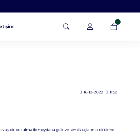
letişim
16-12-2022
11:58
a yavaş bir bozulma ile meydana gelir ve kemik uçlarının birbirine