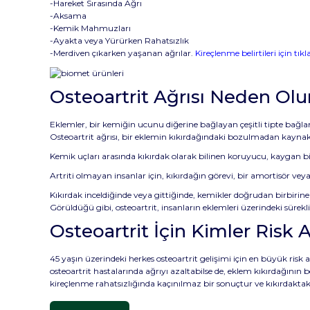
-Hareket Sırasında Ağrı
-Aksama
-Kemik Mahmuzları
-Ayakta veya Yürürken Rahatsızlık
-Merdiven çıkarken yaşanan ağrılar.
Kireçlenme belirtileri için tıkl
Osteoartrit Ağrısı Neden Olu
Eklemler, bir kemiğin ucunu diğerine bağlayan çeşitli tipte bağlant
Osteoartrit ağrısı, bir eklemin kıkırdağındaki bozulmadan kaynak
Kemik uçları arasında kıkırdak olarak bilinen koruyucu, kaygan bir
Artriti olmayan insanlar için, kıkırdağın görevi, bir amortisör ve
Kıkırdak inceldiğinde veya gittiğinde, kemikler doğrudan birbirine 
Görüldüğü gibi, osteoartrit, insanların eklemleri üzerindeki sürekli
Osteoartrit İçin Kimler Risk 
45 yaşın üzerindeki herkes osteoartrit gelişimi için en büyük risk
osteoartrit hastalarında ağrıyı azaltabilse de, eklem kıkırdağın
kireçlenme rahatsızlığında kaçınılmaz bir sonuçtur ve kıkırdak