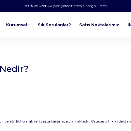
750₺ ve Üzeri Alışverişlerde Ücretsiz Kargo Fırsatı
Kurumsal
Sık Sorulanlar?
Satış Noktalarımız
İ
 Nedir?
r ve ağırlıklı olarak ileri yaşta karşımıza çıkmaktadır. Osteoartrit, kıkırdakt