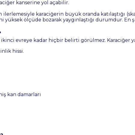
ciğer kanserine yol açabilir.
 ilerlemesiyle karaciğerin büyük oranda katılaştığı (sk
ini yüksek ölçüde bozarak yaygınlaştığı durumdur. En şi
?
 ikinci evreye kadar hiçbir belirti görülmez. Karaciğer y
nlik hissi.
iş kan damarları