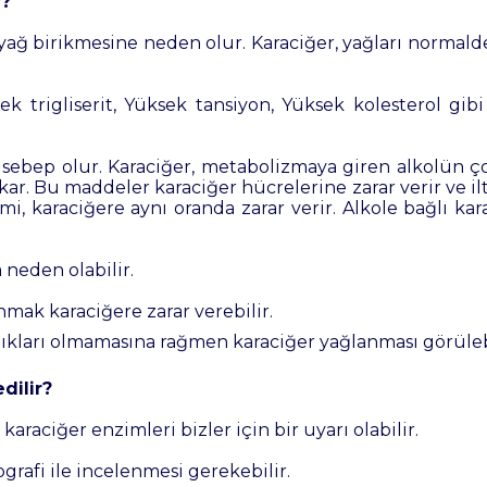
r?
e yağ birikmesine neden olur. Karaciğer, yağları normald
k trigliserit, Yüksek tansiyon, Yüksek kolesterol gibi 
na sebep olur. Karaciğer, metabolizmaya giren alkolü
kar. Bu maddeler karaciğer hücrelerine zarar verir ve
timi, karaciğere aynı oranda zarar verir. Alkole bağlı k
 neden olabilir.
lanmak karaciğere zarar verebilir.
lıkları olmamasına rağmen karaciğer yağlanması görülebi
dilir?
araciğer enzimleri bizler için bir uyarı olabilir.
ografi ile incelenmesi gerekebilir.