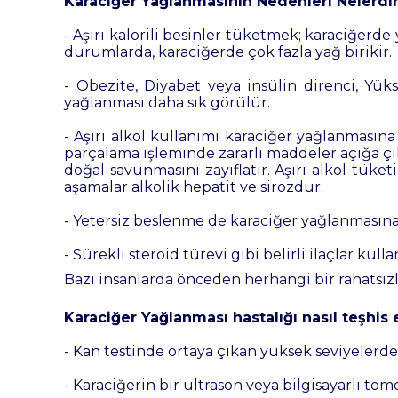
Karaciğer Yağlanmasının Nedenleri Nelerdi
- Aşırı kalorili besinler tüketmek; karaciğerd
durumlarda, karaciğerde çok fazla yağ birikir.
- Obezite, Diyabet veya insülin direnci, Yükse
yağlanması daha sık görülür.
- Aşırı alkol kullanımı karaciğer yağlanması
parçalama işleminde zararlı maddeler açığa çı
doğal savunmasını zayıflatır. Aşırı alkol tüke
aşamalar alkolik hepatit ve sirozdur.
- Yetersiz beslenme de karaciğer yağlanmasına
- Sürekli steroid türevi gibi belirli ilaçlar kul
Bazı insanlarda önceden herhangi bir rahatsız
Karaciğer Yağlanması hastalığı nasıl teşhis e
- Kan testinde ortaya çıkan yüksek seviyelerde k
- Karaciğerin bir ultrason veya
bilgisayarlı tom