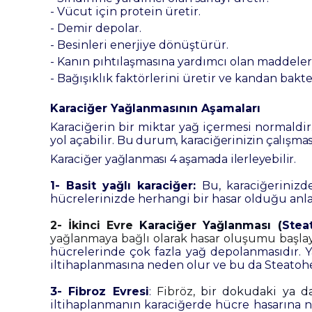
- Vücut için protein üretir.
- Demir depolar.
- Besinleri enerjiye dönüştürür.
- Kanın pıhtılaşmasına yardımcı olan maddeler
- Bağışıklık faktörlerini üretir ve kandan bakt
Karaciğer Yağlanmasının Aşamaları
Karaciğerin bir miktar yağ içermesi normaldir. 
yol açabilir.
Bu durum, karaciğerinizin çalışmasın
Karaciğer yağlanması 4 aşamada ilerleyebilir.
1- Basit yağlı karaciğer:
Bu, karaciğerinizd
hücrelerinizde herhangi bir hasar olduğu an
2- İkinci Evre
Karaciğer Yağlanması (
Steat
yağlanmaya bağlı olarak hasar oluşumu başlaya
hücrelerinde çok fazla yağ depolanmasıdır.
Y
iltihaplanmasına neden olur ve bu da Steatohep
3- Fibroz Evresi
:
Fibröz,
bir dokudaki ya da
iltihaplanmanın karaciğerde hücre hasarına n