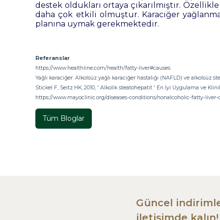
destek oldukları ortaya çıkarılmıştır. Özellik
daha çok etkili olmuştur. Karaciğer yağlan
planına uymak gerekmektedir.
Referanslar
https://www.healthline.com/health/fatty-liver#causes
Yağlı karaciğer: Alkolsüz yağlı karaciğer hastalığı (NAFLD) ve alkolsüz s
Stickel F, Seitz HK, 2010, ' Alkolik steatohepatit ' En İyi Uygulama ve Klinik 
https://www.mayoclinic.org/diseases-conditions/nonalcoholic-fatty-live
Tüm Bloglar
Güncel indirimle
iletişimde kalın!