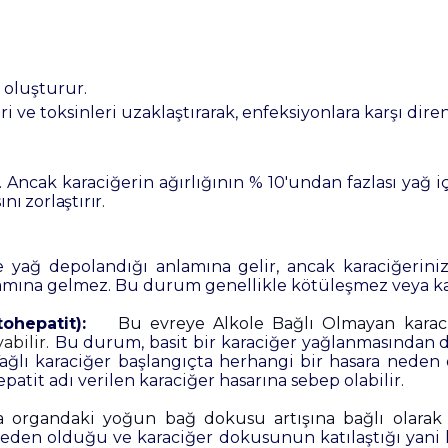
 oluşturur.
eri ve toksinleri uzaklaştırarak, enfeksiyonlara karşı dir
Ancak karaciğerin ağırlığının % 10'undan fazlası yağ içer
ı zorlaştırır.
e yağ depolandığı anlamına gelir, ancak karaciğerin
lamına gelmez. Bu durum genellikle kötüleşmez veya
k
ohepatit):
Bu evreye Alkole Bağlı Olmayan karaci
bilir.
Bu durum, basit bir karaciğer yağlanmasından da
ağlı karaciğer başlangıçta herhangi bir hasara neden o
atit adı verilen karaciğer hasarına sebep olabilir.
 organdaki yoğun bağ dokusu artışına bağlı olarak 
eden olduğu ve karaciğer dokusunun katılaştığı yani 