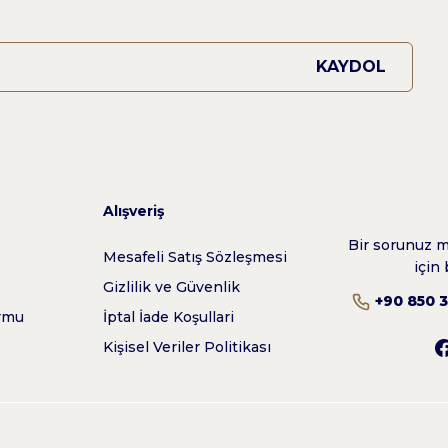
KAYDOL
Alışveriş
Bir sorunuz mu
z
Mesafeli Satış Sözleşmesi
için 
Gizlilik ve Güvenlik
+90 850 
ormu
İptal İade Koşullari
Kişisel Veriler Politikası