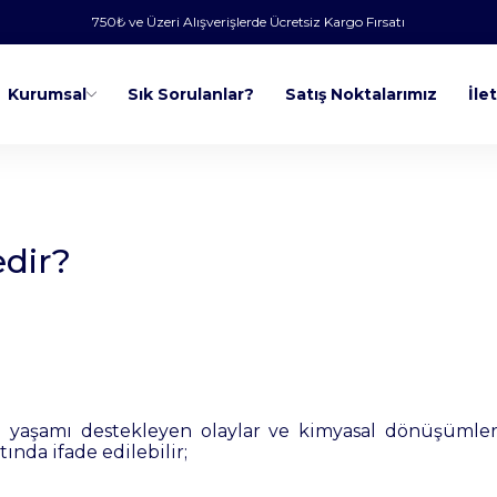
750₺ ve Üzeri Alışverişlerde Ücretsiz Kargo Fırsatı
Kurumsal
Sık Sorulanlar?
Satış Noktalarımız
İle
dir?
yaşamı destekleyen olaylar ve kimyasal dönüşümler 
tında ifade edilebilir;