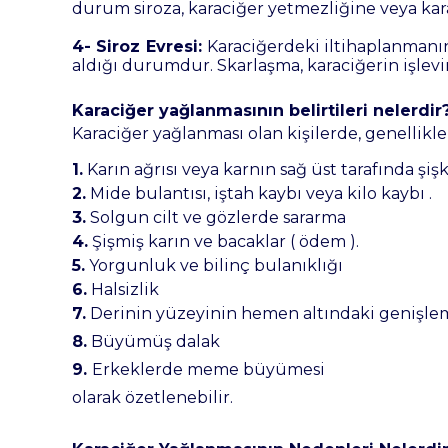
durum siroza, karaciğer yetmezliğine veya kara
4- Siroz Evresi:
Karaciğerdeki iltihaplanmanın
aldığı durumdur. Skarlaşma, karaciğerin işlev
Karaciğer yağlanmasının belirtileri nelerdir
Karaciğer yağlanması olan kişilerde, genellikle
1.
Karın ağrıs
ı
veya karnın sağ üst tarafında şişki
2.
Mide bulantısı
, iştah kaybı veya
kilo kaybı
.
3.
Solgun cilt ve gözlerde sararma
4.
Şişmiş karın ve bacaklar (
ödem
).
5.
Yorgunluk ve bilinç bulanıklığı
6.
Halsizlik
7.
Derinin yüzeyinin hemen altındaki genişlem
8.
Büyümüş dalak
9.
Erkeklerde meme büyümesi
olarak özetlenebilir.