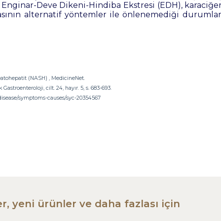
le Enginar-Deve Dikeni-Hindiba Ekstresi (EDH), karaciğe
masının alternatif yöntemler ile önlenemediği duruml
teatohepatit (NASH) , MedicineNet.
Gastroenteroloji, cilt. 24, hayır. 5, s. 683-693.
r-disease/symptoms-causes/syc-20354567
r, yeni ürünler ve daha fazlası için