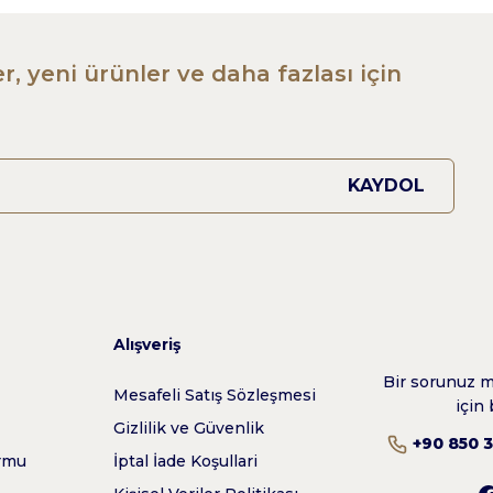
r, yeni ürünler ve daha fazlası için
KAYDOL
Alışveriş
Bir sorunuz mu
z
Mesafeli Satış Sözleşmesi
için 
Gizlilik ve Güvenlik
+90 850 
ormu
İptal İade Koşullari