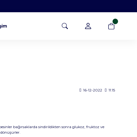
işim
16-12-2022
11:15
sinler bağırsaklarda sindirildikten sonra glukoz, fruktoz ve
 dönüşürler.