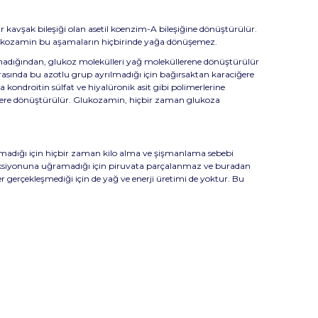
bir kavşak bileşiği olan asetil koenzim-A bileşiğine dönüştürülür.
ani glukozamin bu aşamaların hiçbirinde yağa dönüşemez.
anamadığından, glukoz molekülleri yağ moleküllerene dönüştürülür
sırasında bu azotlu grup ayrılmadığı için bağırsaktan karaciğere
kondroitin sülfat ve hiyalüronik asit gibi polimerlerine
lere dönüştürülür. Glukozamin, hiçbir zaman glukoza
ılmadığı için hiçbir zaman kilo alma ve şişmanlama sebebi
reaksiyonuna uğramadığı için piruvata parçalanmaz ve buradan
r gerçekleşmediği için de yağ ve enerji üretimi de yoktur. Bu