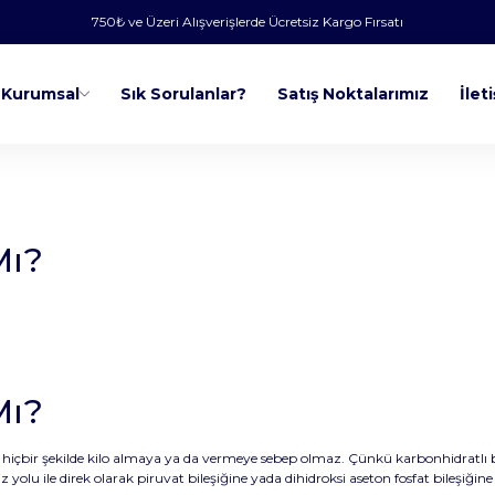
750₺ ve Üzeri Alışverişlerde Ücretsiz Kargo Fırsatı
Kurumsal
Sık Sorulanlar?
Satış Noktalarımız
İlet
Mı?
Mı?
 hiçbir şekilde kilo almaya ya da vermeye sebep olmaz. Çünkü karbonhidratlı be
olu ile direk olarak piruvat bileşiğine yada dihidroksi aseton fosfat bileşiğine