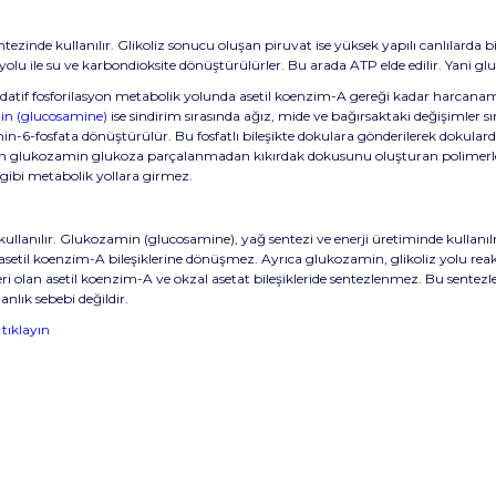
ntezinde kullanılır. Glikoliz sonucu oluşan piruvat ise yüksek yapılı canlılarda 
asyon yolu ile su ve karbondioksite dönüştürülürler. Bu arada ATP elde edilir. Y
 oksidatif fosforilasyon metabolik yolunda asetil koenzim-A gereği kadar harc
n (glucosamine)
ise sindirim sırasında ağız, mide ve bağırsaktaki değişimler 
-fosfata dönüştürülür. Bu fosfatlı bileşikte dokulara gönderilerek dokularda 
lınan glukozamin glukoza parçalanmadan kıkırdak dokusunu oluşturan polimer
on gibi metabolik yollara girmez.
ullanılır. Glukozamin (glucosamine), yağ sentezi ve enerji üretiminde kullan
ve asetil koenzim-A bileşiklerine dönüşmez. Ayrıca glukozamin, glikoliz yolu 
ri olan asetil koenzim-A ve okzal asetat bileşikleride sentezlenmez. Bu sentezle
lık sebebi değildir.
n
tıklayın