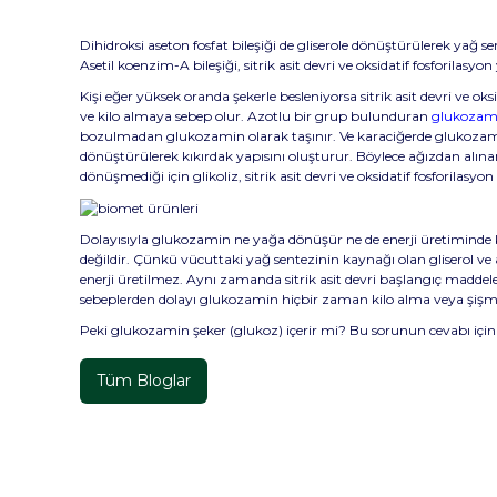
Dihidroksi aseton fosfat bileşiği de gliserole dönüştürülerek yağ se
Asetil koenzim-A bileşiği, sitrik asit devri ve oksidatif fosforil
Kişi eğer yüksek oranda şekerle besleniyorsa sitrik asit devri ve
ve kilo almaya sebep olur. Azotlu bir grup bulunduran
glukozami
bozulmadan glukozamin olarak taşınır. Ve karaciğerde glukozamin-6
dönüştürülerek kıkırdak yapısını oluşturur. Böylece ağızdan a
dönüşmediği için glikoliz, sitrik asit devri ve oksidatif fosforilasy
Dolayısıyla glukozamin ne yağa dönüşür ne de enerji üretiminde k
değildir. Çünkü vücuttaki yağ sentezinin kaynağı olan gliserol 
enerji üretilmez. Aynı zamanda sitrik asit devri başlangıç maddele
sebeplerden dolayı glukozamin hiçbir zaman kilo alma veya şişman
Peki glukozamin şeker (glukoz) içerir mi? Bu sorunun cevabı içi
Tüm Bloglar