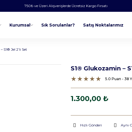
750₺ ve Üzeri Alışverişlerde Ücretsiz Kargo Fırsatı
Kurumsal
Sık Sorulanlar?
Satış Noktalarımız
S1® Jel 2’li Set
S1® Glukozamin – S1
5.0 Puan - 38
1.300,00 ₺
Hızlı Gönderi
Aynı 