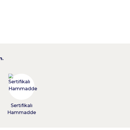
n.
için kararsızım.
z ağrılarına hafifleme oldu. İlerleyen günlerde
Sertifikalı
Hammadde
rılar