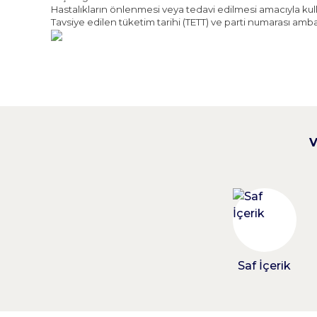
Hastalıkların önlenmesi veya tedavi edilmesi amacıyla kul
Tavsiye edilen tüketim tarihi (TETT) ve parti numarası amba
V
M... E... | 13/03/2026
Ürün kapağı kırık olarak geldi.kolisi biraz ıslanmış iadesi ile u
Abdullah Çiftçi | 02/06/2025
Annemin dizinde menisküs yırtığı ve sıvı azalması var. Glukozami
deneyimlerimi yeniden paylaşacağım.
Saf İçerik
B... Ç... | 12/03/2025
metin hocamız benin 2017 yılında üniversitede dersime giriyordu ç