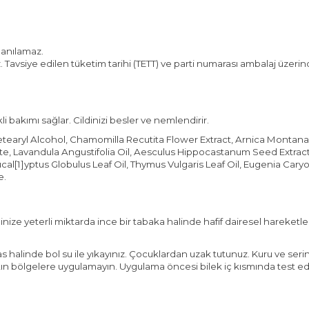
lanılamaz.
avsiye edilen tüketim tarihi (TETT) ve parti numarası ambalaj üzerin
li bakımı sağlar. Cildinizi besler ve nemlendirir.
tearyl Alcohol, Chamomilla Recutita Flower Extract, Arnica Montana
, Lavandula Angustifolia Oil, Aesculus Hippocastanum Seed Extract
ucal
[1]
yptus Globulus Leaf Oil, Thymus Vulgaris Leaf Oil, Eugenia Caryo
e.
inize yeterli miktarda ince bir tabaka halinde hafif dairesel hareketl
as halinde bol su ile yıkayınız. Çocuklardan uzak tutunuz. Kuru ve s
n bölgelere uygulamayın. Uygulama öncesi bilek iç kısmında test edini