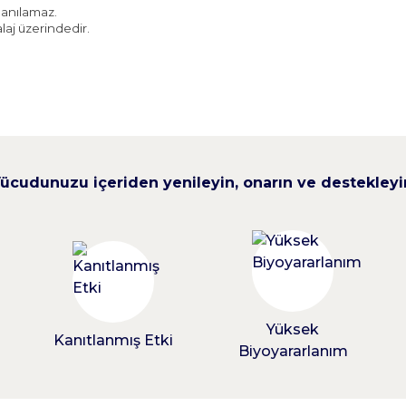
lanılamaz.
laj üzerindedir.
ücudunuzu içeriden yenileyin, onarın ve destekleyi
ğraşmayacağız buna rağmen kullanıp deyimleri mi yazarım. Ama bir daha sipariş 
nin bu konuda faydalı olduğunu duydum. Kremi yaklaşık 1 haftadır kullanıyoru
Yüksek
Kanıtlanmış Etki
Biyoyararlanım
ok çalışkan ve ciddi biri kendisi ürünlerinden ailecek memnunuz saygılar başa