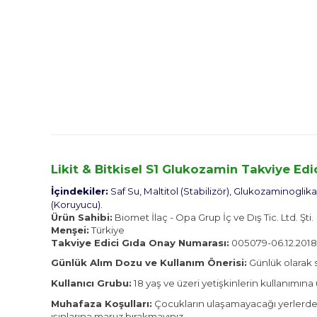
Likit & Bitkisel S1 Glukozamin Takviye Ed
İçindekiler:
Saf Su, Maltitol (Stabilizör), Glukozaminogli
(Koruyucu).
Ürün Sahibi:
Biomet İlaç - Opa Grup İç ve Dış Tic. Ltd. Şti.
Menşei:
Türkiye
Takviye Edici Gıda Onay Numarası:
005079-06.12.2018
Günlük Alım Dozu ve Kullanım Önerisi:
Günlük olarak s
Kullanıcı Grubu:
18 yaş ve üzeri yetişkinlerin kullanımın
Muhafaza Koşulları:
Çocukların ulaşamayacağı yerlerde m
ışınlarına maruz bırakmayınız.