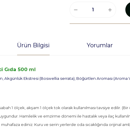
Ürün Bilgisi
Yorumlar
ici Gıda 500
ml
kan, Akgünlük Ekstresi (Boswellia serrata), Böğürtlen Aroması (Aroma Ve
abah 1 ölçek, akşam 1 ölçek tok olarak kullanılması tavsiye edilir. (Bi
a uygundur. Hamilelik ve emzirme dönemi ile hastalık veya ilaç kullan
uhafaza ediniz. Kuru ve serin yerlerde oda sıcaklığında orijinal amb