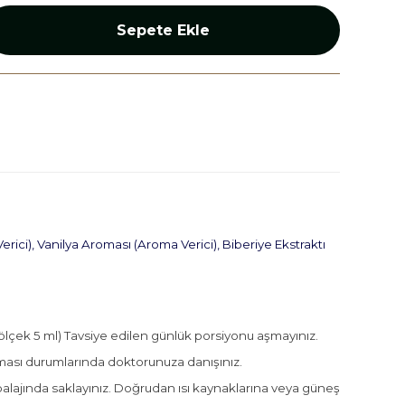
Sepete Ekle
rici), Vanilya Aroması (Aroma Verici), Biberiye Ekstraktı
r ölçek 5 ml) Tavsiye edilen günlük porsiyonu aşmayınız.
ılması durumlarında doktorunuza danışınız.
alajında saklayınız. Doğrudan ısı kaynaklarına veya güneş