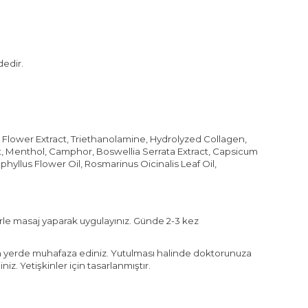
dedir.
 Flower Extract, Triethanolamine, Hydrolyzed Collagen,
, Menthol, Camphor, Boswellia Serrata Extract, Capsicum
phyllus Flower Oil, Rosmarinus Oicinalis Leaf Oil,
erle masaj yaparak uygulayınız. Günde 2-3 kez
erin yerde muhafaza ediniz. Yutulması halinde doktorunuza
z. Yetişkinler için tasarlanmıştır.