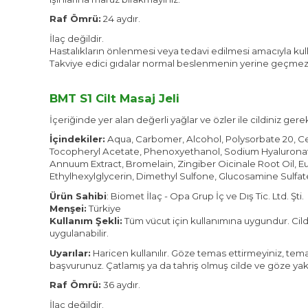
Raf Ömrü:
24 aydır.
İlaç değildir.
Hastalıkların önlenmesi veya tedavi edilmesi amacıyla kul
Takviye edici gıdalar normal beslenmenin yerine geçmez. T
BMT S1 Cilt Masaj Jeli
İçeriğinde yer alan değerli yağlar ve özler ile cildiniz gerek
İçindekiler:
Aqua, Carbomer, Alcohol, Polysorbate 20, Ce
Tocopheryl Acetate, Phenoxyethanol, Sodium Hyaluronate
Annuum Extract, Bromelain, Zingiber Oicinale Root Oil, E
Ethylhexylglycerin, Dimethyl Sulfone, Glucosamine Sulfat
Ürün Sahibi
: Biomet İlaç - Opa Grup İç ve Dış Tic. Ltd. Şti.
Menşei:
Türkiye
Kullanım Şekli:
Tüm vücut için kullanımına uygundur. Cild
uygulanabilir.
Uyarılar:
Haricen kullanılır. Göze temas ettirmeyiniz, tem
başvurunuz. Çatlamış ya da tahriş olmuş cilde ve göze yakı
Raf Ömrü:
36 aydır.
İlaç değildir.