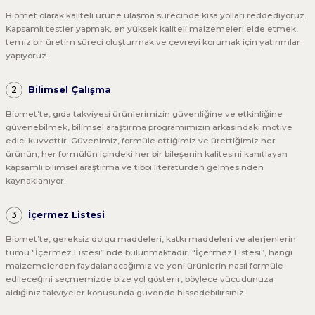
Novlex® Silymarin-EDH Ekstresi
S1® Vegan Glukozamin 60 Tablet
0.0 Puan - 0 Yorum
Biomet olarak kaliteli ürüne ulaşma sürecinde kısa yolları reddediyoruz.
Kapsamlı testler yapmak, en yüksek kaliteli malzemeleri elde etmek,
temiz bir üretim süreci oluşturmak ve çevreyi korumak için yatırımlar
1.100,00 ₺
yapıyoruz.
5.0 Puan - 4 Yorum
BIOMET Beauty Glow Mix Powder
5.0 Puan - 22 Yorum
5.0 Puan - 1 Yorum
Sepete Ekle
Bilimsel Çalışma
5.860,00 ₺
1.100,00 ₺
800,00 ₺
Biomet’te, gıda takviyesi ürünlerimizin güvenliğine ve etkinliğine
Sepete Ekle
5.0 Puan - 124 Yorum
güvenebilmek, bilimsel araştırma programımızın arkasındaki motive
Sepete Ekle
Sepete Ekle
edici kuvvettir. Güvenimiz, formüle ettiğimiz ve ürettiğimiz her
S1™ Magnezyum Complex - Sitrat Malat Glisinat 30 Tablet
ürünün, her formülün içindeki her bir bileşenin kalitesini kanıtlayan
589,00 ₺
kapsamlı bilimsel araştırma ve tıbbi literatürden gelmesinden
YENİ
YENİ
kaynaklanıyor.
Sepete Ekle
4.8 Puan - 75 Yorum
İçermez Listesi
WeCollagen® with Type-2 Collagen 45 Tablet
Biomet’te, gereksiz dolgu maddeleri, katkı maddeleri ve alerjenlerin
550,00 ₺
tümü "İçermez Listesi” nde bulunmaktadır. "İçermez Listesi”, hangi
Novlex® All'ercetin
malzemelerden faydalanacağımız ve yeni ürünlerin nasıl formüle
Sepete Ekle
edileceğini seçmemizde bize yol gösterir, böylece vücudunuza
5.0 Puan - 15 Yorum
aldığınız takviyeler konusunda güvende hissedebilirsiniz.
Novlex® GlucoCare 30 Kapsül
Biomet Antiaging-Güzellik Paketi