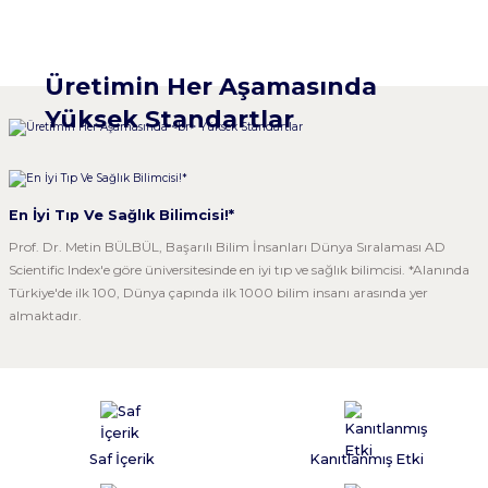
Novlex® Zerdeçal Ekstresi
S1® Likit & Bitkisel Glukozamin
BIOMET Metabolica Fit Powder
Üretimin Her Aşamasında
Yüksek Standartlar
5.0 Puan - 19 Yorum
WeCollagen® Tip 1-2-3 Toz Kolajen 300gr
5.0 Puan - 57 Yorum
5.0 Puan - 134 Yorum
1.100,00 ₺
800,00 ₺
En İyi Tıp Ve Sağlık Bilimcisi!*
Sepete Ekle
569,00 ₺
5.0 Puan - 20 Yorum
Sepete Ekle
Prof. Dr. Metin BÜLBÜL, Başarılı Bilim İnsanları Dünya Sıralaması AD
Sepete Ekle
Scientific Index'e göre üniversitesinde en iyi tıp ve sağlık bilimcisi. *Alanında
1.090,00 ₺
Türkiye'de ilk 100, Dünya çapında ilk 1000 bilim insanı arasında yer
YENİ
almaktadır.
Sepete Ekle
Saf İçerik
Kanıtlanmış Etki