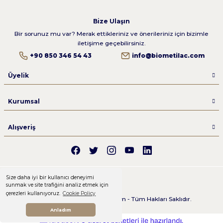
Biomet Eklem ve Kemik Sağlığı Paketi
Bize Ulaşın
4.6 Puan - 60 Yorum
Bir sorunuz mu var? Merak ettikleriniz ve önerileriniz için bizimle
5.0 Puan - 21 Yorum
iletişime geçebilirsiniz.
+90 850 346 54 43
info@biometilac.com
500,00 ₺
5.0 Puan - 13 Yorum
1.100,00 ₺
Sepete Ekle
Üyelik
Sepete Ekle
1.820,00 ₺
Kurumsal
Sepete Ekle
YENİ
Alışveriş
Biomet Collagen Plus Type 1-2-3 Powder 180g
BIOMET Plant Based Protein - Bezelye & Pirinç Proteini + BCAA 
Size daha iyi bir kullanıcı deneyimi
sunmak ve site trafiğini analiz etmek için
çerezleri kullanıyoruz.
Cookie Policy
2025 Copyright Biometilac.com - Tüm Hakları Saklıdır.
Anladım
4.8 Puan - 72 Yorum
Novlex® Ginkgo Biloba Ekstresi
5.0 Puan - 122 Yorum
ideasoft
ile
e-